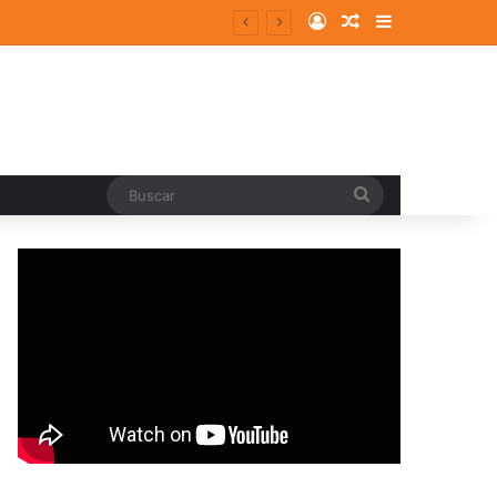
Log In
Random Article
Sidebar
Buscar