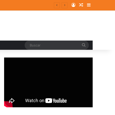
Log In
Random Article
Sidebar
entes y consolidados
Buscar