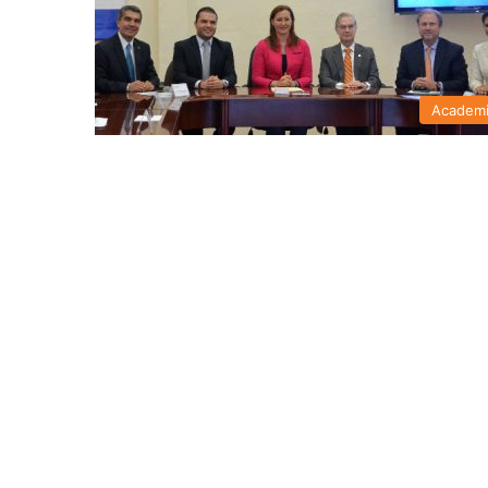
Academ