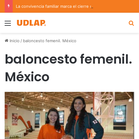
La convivencia familiar marca el cierre del Curso de Verano de Escuelas Aztecas
Menu
B
Inicio
/
baloncesto femenil. México
baloncesto femenil.
México