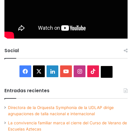
Social
Facebook
X
LinkedIn
YouTube
Instagram
TikTok
Thread
Entradas recientes
Directora de la Orquesta Symphonia de la UDLAP dirige
agrupaciones de talla nacional e internacional
La convivencia familiar marca el cierre del Curso de Verano de
Escuelas Aztecas