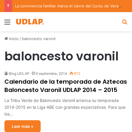
La convivencia familiar marca el cierre del Curso de Verano de Escuelas Aztecas
Menu
B
Inicio
/
baloncesto varonil
baloncesto varonil
Blog UDLAP
9 septiembre, 2014
672
Calendario de la temporada de Aztecas
Baloncesto Varonil UDLAP 2014 – 2015
La Tribu Verde de Baloncesto Varonil arranca su temporada
2014-2015 en la Liga ABE con grandes expectativas. Para que
los…
Leer más »