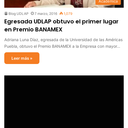
Académica
Blog UDLAP
7 marzo, 2016
1,079
Egresada UDLAP obtuvo el primer lugar
en Premio BANAMEX
Adriana Luna Díaz, egresada de la Universidad de las Américas
Puebla, obtuvo el Premio BANAMEX a la Empresa con mayor…
Leer más »