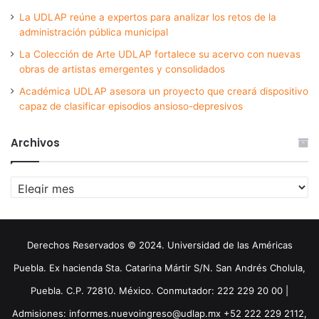
La UDLAP reúne a expertos para analizar los retos de la
administración pública municipal
La Colección de Arte UDLAP fortalece su acervo con nuevas
obras de artistas emergentes y consolidados
Académica UDLAP asesora un proyecto que creará dispositivo
capaz de clasificar episodios ansioso-depresivos
Archivos
Archivos
Derechos Reservados © 2024. Universidad de las Américas
Puebla. Ex hacienda Sta. Catarina Mártir S/N. San Andrés Cholula,
Puebla. C.P. 72810. México. Conmutador: 222 229 20 00 |
Admisiones: informes.nuevoingreso@udlap.mx +52 222 229 2112,