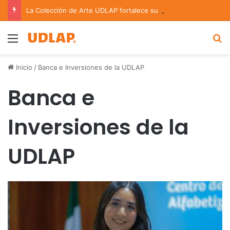
La Colección de Arte UDLAP fortalece su acervo con nuevas obras de artistas emergentes y consolidados
Menu
B
Inicio
/
Banca e Inversiones de la UDLAP
Banca e
Inversiones de la
UDLAP