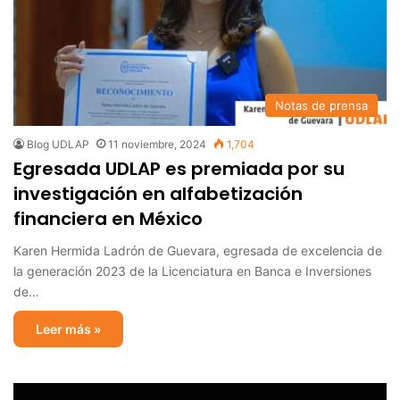
Notas de prensa
Blog UDLAP
11 noviembre, 2024
1,704
Egresada UDLAP es premiada por su
investigación en alfabetización
financiera en México
Karen Hermida Ladrón de Guevara, egresada de excelencia de
la generación 2023 de la Licenciatura en Banca e Inversiones
de…
Leer más »