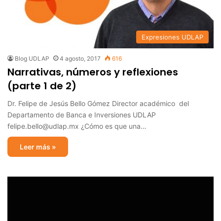
Expresiones UDLAP
Blog UDLAP
4 agosto, 2017
616
Narrativas, números y reflexiones
(parte 1 de 2)
Dr. Felipe de Jesús Bello Gómez Director académico del
Departamento de Banca e Inversiones UDLAP
felipe.bello@udlap.mx ¿Cómo es que una…
Leer más »