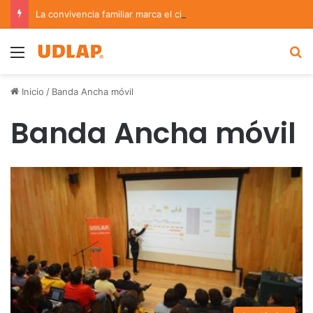
La convivencia familiar marca el cierre del Curso de Verano de Escuelas Aztecas
Menu
B
Inicio
/
Banda Ancha móvil
Banda Ancha móvil