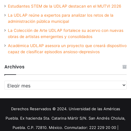
Estudiantes STEM de la UDLAP destacan en el MUTVI 2026
La UDLAP reúne a expertos para analizar los retos de la
administración pública municipal
La Colección de Arte UDLAP fortalece su acervo con nuevas
obras de artistas emergentes y consolidados
Académica UDLAP asesora un proyecto que creará dispositivo
capaz de clasificar episodios ansioso-depresivos
Archivos
Archivos
Derechos Reservados © 2024. Universidad de las Américas
Puebla. Ex hacienda Sta. Catarina Mártir S/N. San Andrés Cholula,
Puebla. C.P. 72810. México. Conmutador: 222 229 20 00 |