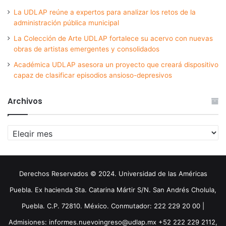
La UDLAP reúne a expertos para analizar los retos de la
administración pública municipal
La Colección de Arte UDLAP fortalece su acervo con nuevas
obras de artistas emergentes y consolidados
Académica UDLAP asesora un proyecto que creará dispositivo
capaz de clasificar episodios ansioso-depresivos
Archivos
Archivos
Derechos Reservados © 2024. Universidad de las Américas
Puebla. Ex hacienda Sta. Catarina Mártir S/N. San Andrés Cholula,
Puebla. C.P. 72810. México. Conmutador: 222 229 20 00 |
Admisiones: informes.nuevoingreso@udlap.mx +52 222 229 2112,