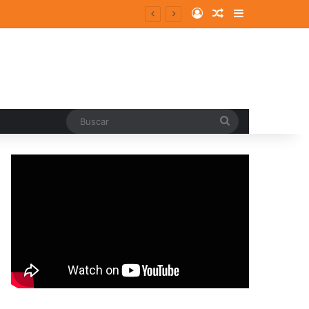
Log In
Random Article
Sidebar
entes y consolidados
Buscar