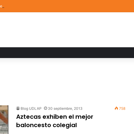
de Arte UDLAP fortalece su acervo con nuevas obras de artistas emerg
Blog UDLAP
30 septiembre, 2013
758
Aztecas exhiben el mejor
baloncesto colegial