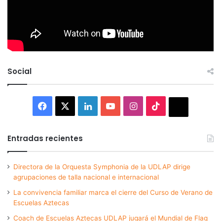
Social
Facebook
X
LinkedIn
YouTube
Instagram
TikTok
Thread
Entradas recientes
Directora de la Orquesta Symphonia de la UDLAP dirige
agrupaciones de talla nacional e internacional
La convivencia familiar marca el cierre del Curso de Verano de
Escuelas Aztecas
Coach de Escuelas Aztecas UDLAP jugará el Mundial de Flag