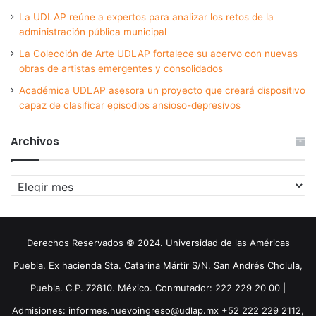
La UDLAP reúne a expertos para analizar los retos de la
administración pública municipal
La Colección de Arte UDLAP fortalece su acervo con nuevas
obras de artistas emergentes y consolidados
Académica UDLAP asesora un proyecto que creará dispositivo
capaz de clasificar episodios ansioso-depresivos
Archivos
Archivos
Derechos Reservados © 2024. Universidad de las Américas
Puebla. Ex hacienda Sta. Catarina Mártir S/N. San Andrés Cholula,
Puebla. C.P. 72810. México. Conmutador: 222 229 20 00 |
Admisiones: informes.nuevoingreso@udlap.mx +52 222 229 2112,