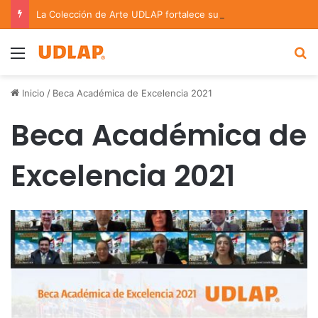
La Colección de Arte UDLAP fortalece su acervo con nuevas obras de artistas emergentes y consolidados
Menu
B
Inicio
/
Beca Académica de Excelencia 2021
Beca Académica de
Excelencia 2021