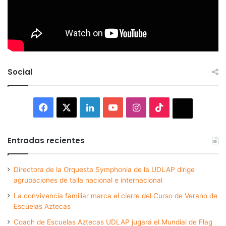
Social
Facebook
X
LinkedIn
YouTube
Instagram
TikTok
Thread
Entradas recientes
Directora de la Orquesta Symphonia de la UDLAP dirige
agrupaciones de talla nacional e internacional
La convivencia familiar marca el cierre del Curso de Verano de
Escuelas Aztecas
Coach de Escuelas Aztecas UDLAP jugará el Mundial de Flag