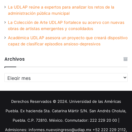
La UDLAP reúne a expertos para analizar los retos de la
administración pública municipal
La Colección de Arte UDLAP fortalece su acervo con nuevas
obras de artistas emergentes y consolidados
Académica UDLAP asesora un proyecto que creará dispositivo
capaz de clasificar episodios ansioso-depresivos
Archivos
Archivos
Derechos Reservados © 2024. Universidad de las Américas
Puebla. Ex hacienda Sta. Catarina Mártir S/N. San Andrés Cholula,
Puebla. C.P. 72810. México. Conmutador: 222 229 20 00 |
Admisiones: informes.nuevoingreso@udlap.mx +52 222 229 2112,