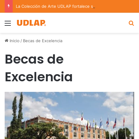
La Colección de Arte UDLAP fortalece su acervo con nuevas obras de artistas emergentes y consolidados
Menu
B
Inicio
/
Becas de Excelencia
Becas de
Excelencia