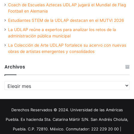
Coach de Escuelas Aztecas UDLAP jugará el Mundial de Flag
Football en Alemania
Estudiantes STEM de la UDLAP destacan en el MUTVI 2026
La UDLAP reúne a expertos para analizar los retos de la
administración pública municipal
La Colección de Arte UDLAP fortalece su acervo con nuevas
obras de artistas emergentes y consolidados
Archivos
Archivos
Derechos Reservados © 2024. Universidad de las Américas
Puebla. Ex hacienda Sta. Catarina Mártir S/N. San Andrés Cholula,
Puebla. C.P. 72810. México. Conmutador: 222 229 20 00 |