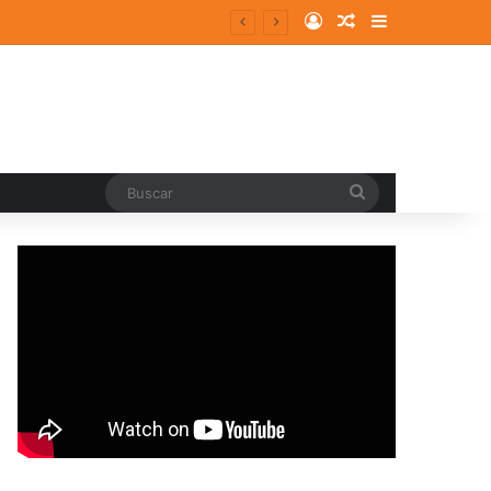
Log In
Random Article
Sidebar
entes y consolidados
Buscar