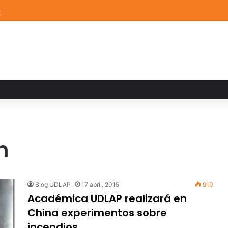
de Arte UDLAP fortalece su acervo con nuevas obras de artistas emerg
n
Blog UDLAP
17 abril, 2015
910
Académica UDLAP realizará en
China experimentos sobre
incendios