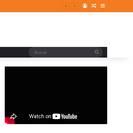
Log In
Random Article
Sidebar
Buscar