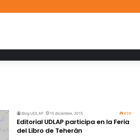
a familiar marca el cierre del Curso de Verano de Escuelas Aztecas
Blog UDLAP
15 diciembre, 2015
838
Editorial UDLAP participa en la Feria
del Libro de Teherán