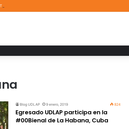
STEM de la UDLAP destacan en el MUTVI 2026
ana
Blog UDLAP
9 enero, 2019
824
Egresado UDLAP participa en la
#00Bienal de La Habana, Cuba