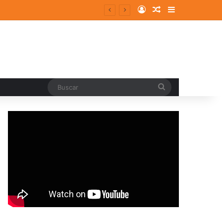
Log In
Random Article
Sidebar
Buscar