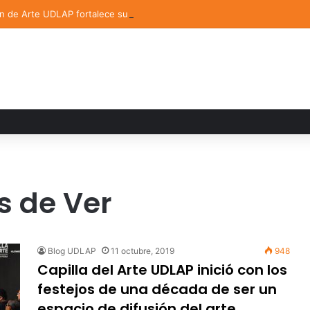
ón de Arte UDLAP fortalece su acervo con nuevas obras de artistas em
s de Ver
Blog UDLAP
11 octubre, 2019
948
Capilla del Arte UDLAP inició con los
festejos de una década de ser un
espacio de difusión del arte