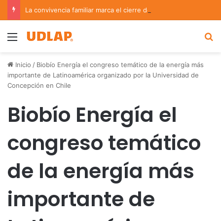
La convivencia familiar marca el cierre del Curso de Verano de Escuelas Aztecas
Menu
B
Inicio
/
Biobío Energía el congreso temático de la energía más
importante de Latinoamérica organizado por la Universidad de
Concepción en Chile
Biobío Energía el
congreso temático
de la energía más
importante de