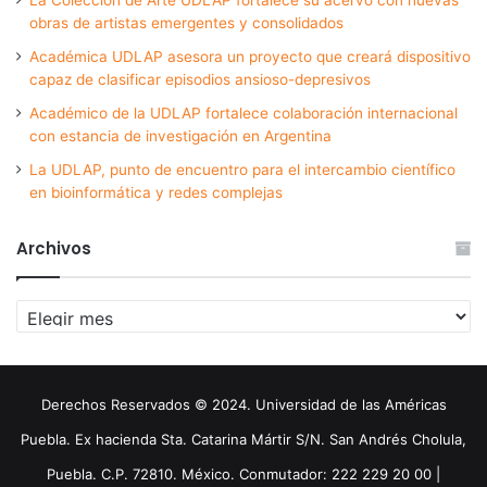
obras de artistas emergentes y consolidados
Académica UDLAP asesora un proyecto que creará dispositivo
capaz de clasificar episodios ansioso-depresivos
Académico de la UDLAP fortalece colaboración internacional
con estancia de investigación en Argentina
La UDLAP, punto de encuentro para el intercambio científico
en bioinformática y redes complejas
Archivos
Archivos
Derechos Reservados © 2024. Universidad de las Américas
Puebla. Ex hacienda Sta. Catarina Mártir S/N. San Andrés Cholula,
Puebla. C.P. 72810. México. Conmutador: 222 229 20 00 |