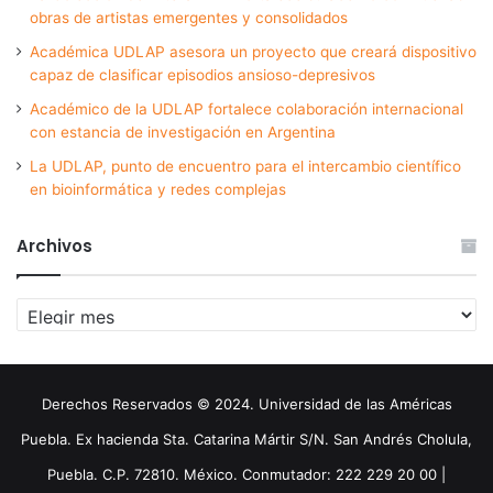
obras de artistas emergentes y consolidados
Académica UDLAP asesora un proyecto que creará dispositivo
capaz de clasificar episodios ansioso-depresivos
Académico de la UDLAP fortalece colaboración internacional
con estancia de investigación en Argentina
La UDLAP, punto de encuentro para el intercambio científico
en bioinformática y redes complejas
Archivos
Archivos
Derechos Reservados © 2024. Universidad de las Américas
Puebla. Ex hacienda Sta. Catarina Mártir S/N. San Andrés Cholula,
Puebla. C.P. 72810. México. Conmutador: 222 229 20 00 |