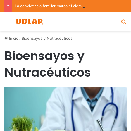
La convivencia familiar marca el cierre del Curso de Verano de Escuelas Aztecas
Menu
B
Inicio
/
Bioensayos y Nutracéuticos
Bioensayos y
Nutracéuticos