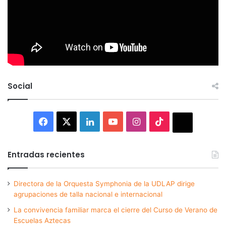
Social
Facebook
X
LinkedIn
YouTube
Instagram
TikTok
Thread
Entradas recientes
Directora de la Orquesta Symphonia de la UDLAP dirige
agrupaciones de talla nacional e internacional
La convivencia familiar marca el cierre del Curso de Verano de
Escuelas Aztecas