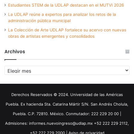
Estudiantes STEM de la UDLAP destacan en el MUTVI 2026
La UDLAP reúne a expertos para analizar los retos de la
administración pública municipal
La Colección de Arte UDLAP fortalece su acervo con nuevas
obras de artistas emergentes y consolidados
Archivos
Archivos
Derechos Reservados © 2024. Universidad de las Américas
Puebla. Ex hacienda Sta. Catarina Mártir S/N. San Andrés Cholula,
Puebla. C.P. 72810. México. Conmutador: 222 229 20 00 |
Admisiones: informes.nuevoingreso@udlap.mx +52 222 229 2112,
+52 222 229 2000 |
Aviso de privacidad