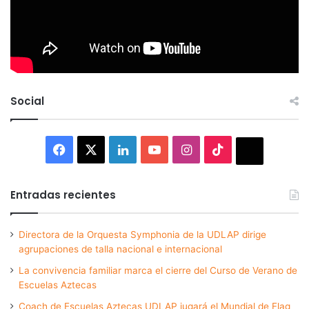
Social
Facebook
X
LinkedIn
YouTube
Instagram
TikTok
Thread
Entradas recientes
Directora de la Orquesta Symphonia de la UDLAP dirige
agrupaciones de talla nacional e internacional
La convivencia familiar marca el cierre del Curso de Verano de
Escuelas Aztecas
Coach de Escuelas Aztecas UDLAP jugará el Mundial de Flag