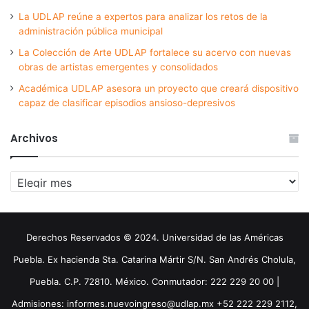
La UDLAP reúne a expertos para analizar los retos de la
administración pública municipal
La Colección de Arte UDLAP fortalece su acervo con nuevas
obras de artistas emergentes y consolidados
Académica UDLAP asesora un proyecto que creará dispositivo
capaz de clasificar episodios ansioso-depresivos
Archivos
Archivos
Derechos Reservados © 2024. Universidad de las Américas
Puebla. Ex hacienda Sta. Catarina Mártir S/N. San Andrés Cholula,
Puebla. C.P. 72810. México. Conmutador: 222 229 20 00 |
Admisiones: informes.nuevoingreso@udlap.mx +52 222 229 2112,