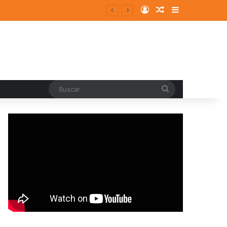
Log In
Random Article
Sidebar
Buscar