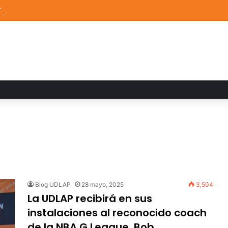
TEM de la UDLAP destacan en el MUTVI 2026
Blog UDLAP
28 mayo, 2025
3,504
La UDLAP recibirá en sus
instalaciones al reconocido coach
de la NBA G League, Bob