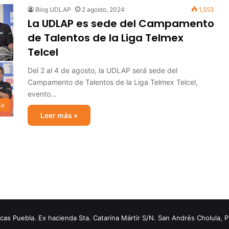
Blog UDLAP
2 agosto, 2024
1,553
La UDLAP es sede del Campamento
de Talentos de la Liga Telmex
Telcel
Del 2 al 4 de agosto, la UDLAP será sede del
Campamento de Talentos de la Liga Telmex Telcel,
evento…
sa
Leer más »
s Puebla. Ex hacienda Sta. Catarina Mártir S/N. San Andrés Cholula, 