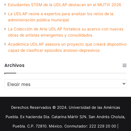
Estudiantes STEM de la UDLAP destacan en el MUTVI 2026
La UDLAP reúne a expertos para analizar los retos de la
administración pública municipal
La Colección de Arte UDLAP fortalece su acervo con nuevas
obras de artistas emergentes y consolidados
Académica UDLAP asesora un proyecto que creará dispositivo
capaz de clasificar episodios ansioso-depresivos
Archivos
Archivos
Derechos Reservados © 2024. Universidad de las Américas
Puebla. Ex hacienda Sta. Catarina Mártir S/N. San Andrés Cholula,
Puebla. C.P. 72810. México. Conmutador: 222 229 20 00 |