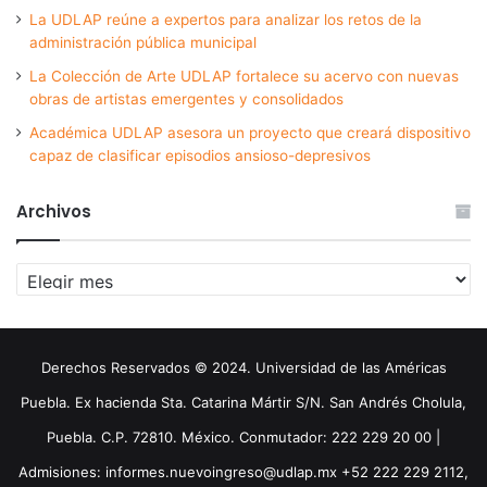
La UDLAP reúne a expertos para analizar los retos de la
administración pública municipal
La Colección de Arte UDLAP fortalece su acervo con nuevas
obras de artistas emergentes y consolidados
Académica UDLAP asesora un proyecto que creará dispositivo
capaz de clasificar episodios ansioso-depresivos
Archivos
Archivos
Derechos Reservados © 2024. Universidad de las Américas
Puebla. Ex hacienda Sta. Catarina Mártir S/N. San Andrés Cholula,
Puebla. C.P. 72810. México. Conmutador: 222 229 20 00 |
Admisiones: informes.nuevoingreso@udlap.mx +52 222 229 2112,