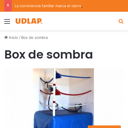
La convivencia familiar marca el cierre del Curso de Verano de Escuelas Aztecas
Menu
B
Inicio
/
Box de sombra
Box de sombra