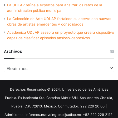
La UDLAP reúne a expertos para analizar los retos de la
administración pública municipal
La Colección de Arte UDLAP fortalece su acervo con nuevas
obras de artistas emergentes y consolidados
Académica UDLAP asesora un proyecto que creará dispositivo
capaz de clasificar episodios ansioso-depresivos
Archivos
Archivos
Derechos Reservados © 2024. Universidad de las Américas
Puebla. Ex hacienda Sta. Catarina Mártir S/N. San Andrés Cholula,
Puebla. C.P. 72810. México. Conmutador: 222 229 20 00 |
Admisiones: informes.nuevoingreso@udlap.mx +52 222 229 2112,