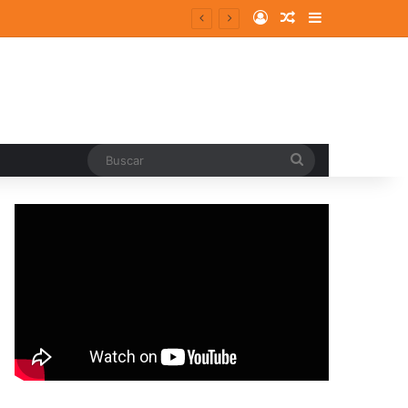
Log In
Random Article
Sidebar
Buscar