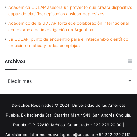
Académica UDLAP asesora un proyecto que creará dispositivo
capaz de clasificar episodios ansioso-depresivos
Académico de la UDLAP fortalece colaboración internacional
con estancia de investigación en Argentina
La UDLAP, punto de encuentro para el intercambio científico
en bioinformática y redes complejas
Archivos
Archivos
Derechos Reservados © 2024. Universidad de las Américas
Puebla. Ex hacienda Sta. Catarina Mártir S/N. San Andrés Cholula,
Puebla. C.P. 72810. México. Conmutador: 222 229 20 00 |
Admisiones: informes.nuevoingreso@udlap.mx +52 222 229 2112,