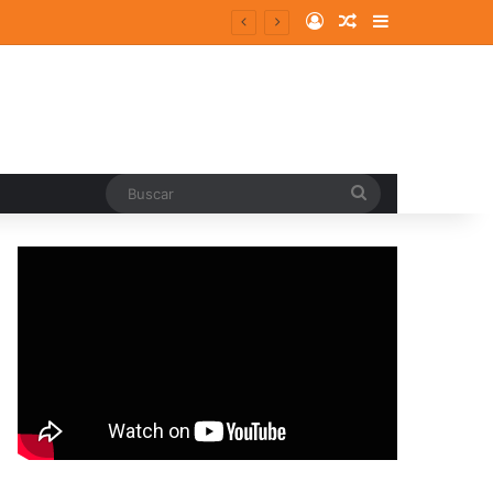
Log In
Random Article
Sidebar
Buscar