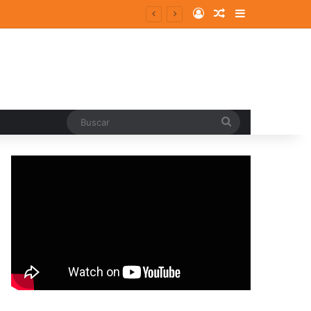
Log In
Random Article
Sidebar
Buscar