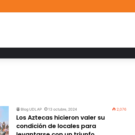
a familiar marca el cierre del Curso de Verano de Escuelas Aztecas
Blog UDLAP
13 octubre, 2024
2,076
Los Aztecas hicieron valer su
condición de locales para
levantarse con un triunfo