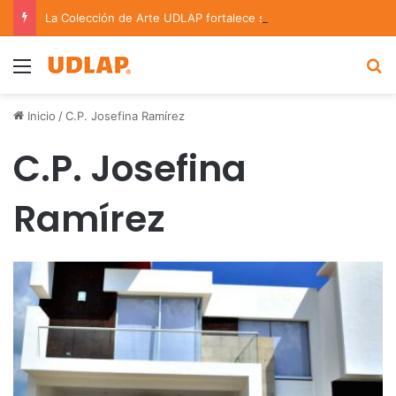
La Colección de Arte UDLAP fortalece su acervo con nuevas obras de artistas emergentes y consolidados
Menu
B
Inicio
/
C.P. Josefina Ramírez
C.P. Josefina
Ramírez