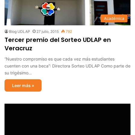
Académica
Blog UDLAP
27 julio, 2015
792
Tercer premio del Sorteo UDLAP en
Veracruz
“Nuestro compromiso es que cada vez más estudiantes
cuenten con una beca”: Directora Sorteo UDLAP Como parte de
su trigésimo…
Leer más »