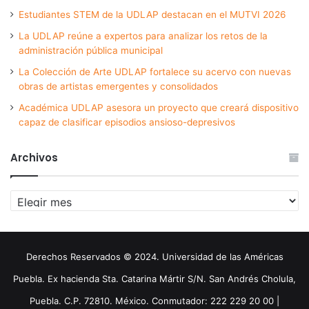
Estudiantes STEM de la UDLAP destacan en el MUTVI 2026
La UDLAP reúne a expertos para analizar los retos de la
administración pública municipal
La Colección de Arte UDLAP fortalece su acervo con nuevas
obras de artistas emergentes y consolidados
Académica UDLAP asesora un proyecto que creará dispositivo
capaz de clasificar episodios ansioso-depresivos
Archivos
Archivos
Derechos Reservados © 2024. Universidad de las Américas
Puebla. Ex hacienda Sta. Catarina Mártir S/N. San Andrés Cholula,
Puebla. C.P. 72810. México. Conmutador: 222 229 20 00 |