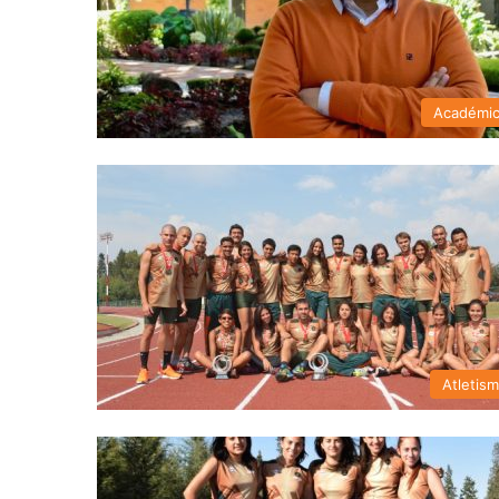
Académi
Atletis