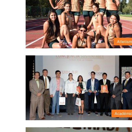
Atletis
Académi