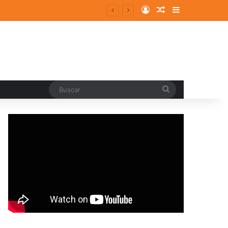
Log In
Random Article
Sidebar
Buscar