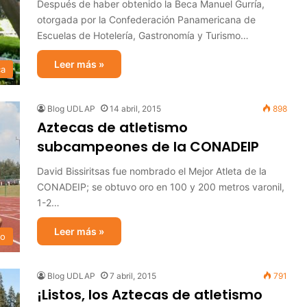
Después de haber obtenido la Beca Manuel Gurría,
otorgada por la Confederación Panamericana de
Escuelas de Hotelería, Gastronomía y Turismo…
Leer más »
ca
Blog UDLAP
14 abril, 2015
898
Aztecas de atletismo
subcampeones de la CONADEIP
David Bissiritsas fue nombrado el Mejor Atleta de la
CONADEIP; se obtuvo oro en 100 y 200 metros varonil,
1-2…
Leer más »
mo
Blog UDLAP
7 abril, 2015
791
¡Listos, los Aztecas de atletismo