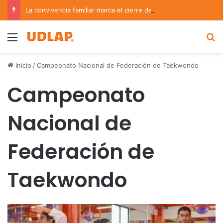
La convivencia familiar marca el cierre del Curso de Verano de Escuelas Aztecas
Menu
B
Inicio
/
Campeonato Nacional de Federación de Taekwondo
Campeonato
Nacional de
Federación de
Taekwondo