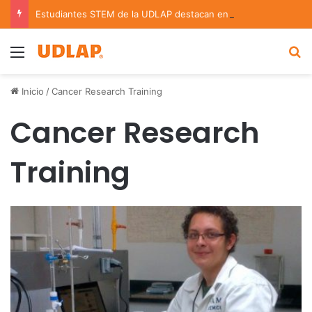
Estudiantes STEM de la UDLAP destacan en el MUTVI 2026
Menu
B
Inicio
/
Cancer Research Training
Cancer Research
Training