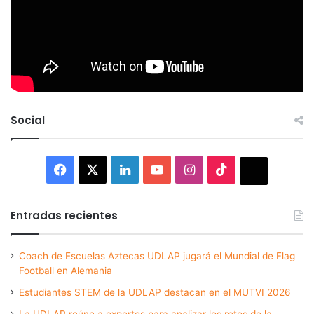
Social
Facebook
X
LinkedIn
YouTube
Instagram
TikTok
Thread
Entradas recientes
Coach de Escuelas Aztecas UDLAP jugará el Mundial de Flag
Football en Alemania
Estudiantes STEM de la UDLAP destacan en el MUTVI 2026
La UDLAP reúne a expertos para analizar los retos de la