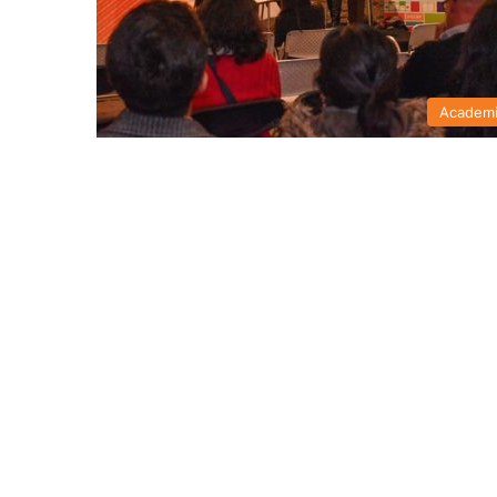
Academ