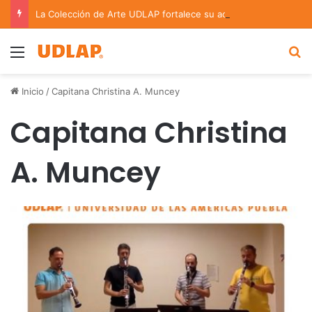
La Colección de Arte UDLAP fortalece su acervo con nuevas obras de artistas emergentes y consolidados
Menu
B
Inicio
/
Capitana Christina A. Muncey
Capitana Christina
A. Muncey