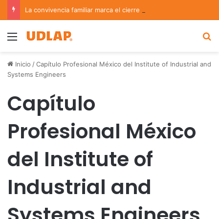
La convivencia familiar marca el cierre del Curso de Verano de Escuelas Aztecas
Menu
B
Inicio
/
Capítulo Profesional México del Institute of Industrial and
Systems Engineers
Capítulo
Profesional México
del Institute of
Industrial and
Systems Engineers