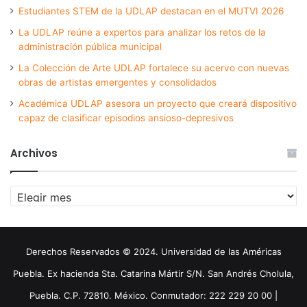
Estudiantes STEM de la UDLAP destacan en el MUTVI 2026
La UDLAP reúne a expertos para analizar los retos de la
administración pública municipal
La Colección de Arte UDLAP fortalece su acervo con nuevas
obras de artistas emergentes y consolidados
Académica UDLAP asesora un proyecto que creará dispositivo
capaz de clasificar episodios ansioso-depresivos
Archivos
Archivos
Derechos Reservados © 2024. Universidad de las Américas
Puebla. Ex hacienda Sta. Catarina Mártir S/N. San Andrés Cholula,
Puebla. C.P. 72810. México. Conmutador: 222 229 20 00 |