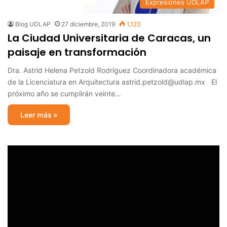
Expresiones UDLAP
Blog UDLAP
27 diciembre, 2019
1,123
La Ciudad Universitaria de Caracas, un
paisaje en transformación
Dra. Astrid Helena Petzold Rodríguez Coordinadora académica
de la Licenciatura en Arquitectura astrid.petzold@udlap.mx El
próximo año se cumplirán veinte…
Leer más »