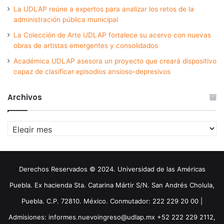
La UDLAP reúne a expertos para analizar los retos de la
administración pública municipal
La Colección de Arte UDLAP fortalece su acervo con nuevas
obras de artistas emergentes y consolidados
Académica UDLAP asesora un proyecto que creará dispositivo
capaz de clasificar episodios ansioso-depresivos
Archivos
Archivos
Derechos Reservados © 2024. Universidad de las Américas
Puebla. Ex hacienda Sta. Catarina Mártir S/N. San Andrés Cholula,
Puebla. C.P. 72810. México. Conmutador: 222 229 20 00 |
Admisiones: informes.nuevoingreso@udlap.mx +52 222 229 2112,