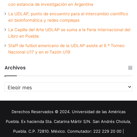
con estancia de investigación en Argentina
La UDLAP, punto de encuentro para el intercambio científico
en bioinformática y redes complejas
La Capilla del Arte UDLAP se suma a la Feria Internacional del
Libro en Puebla
Staff de futbol americano de la UDLAP asiste al 9.º Torneo
Nacional U17 y en el Tazón U19
Archivos
Archivos
Derechos Reservados © 2024. Universidad de las Américas
Puebla. Ex hacienda Sta. Catarina Mártir S/N. San Andrés Cholula,
Puebla. C.P. 72810. México. Conmutador: 222 229 20 00 |