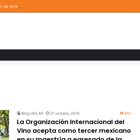
ón de Arte UDLAP fortalece su acervo con nuevas obras de artistas em
Blog UDLAP
27 octubre, 2016
852
La Organización Internacional del
Vino acepta como tercer mexicano
en su maestría a egresado de la