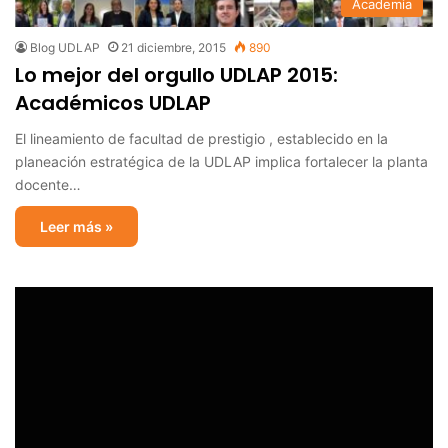
Academia
Blog UDLAP
21 diciembre, 2015
890
Lo mejor del orgullo UDLAP 2015:
Académicos UDLAP
El lineamiento de facultad de prestigio , establecido en la
planeación estratégica de la UDLAP implica fortalecer la planta
docente…
Leer más »