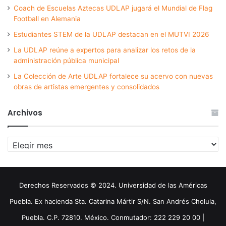
Coach de Escuelas Aztecas UDLAP jugará el Mundial de Flag
Football en Alemania
Estudiantes STEM de la UDLAP destacan en el MUTVI 2026
La UDLAP reúne a expertos para analizar los retos de la
administración pública municipal
La Colección de Arte UDLAP fortalece su acervo con nuevas
obras de artistas emergentes y consolidados
Archivos
Archivos
Derechos Reservados © 2024. Universidad de las Américas
Puebla. Ex hacienda Sta. Catarina Mártir S/N. San Andrés Cholula,
Puebla. C.P. 72810. México. Conmutador: 222 229 20 00 |